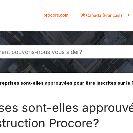
procore.com
Canada (Français)
globale
eprises sont-elles approuvées pour être inscrites sur le
es sont-elles approuvée
truction Procore?