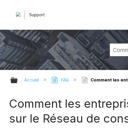
Support
Développer/réduire la hiérarchie 
Accueil
FAQ
Comment les entr
Comment les entrepris
sur le Réseau de cons