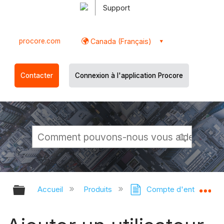
Support
procore.com
Canada (Français)
Contacter
Connexion à l'application Procore
Développer/réduire la hiérarchie g
Dé
Accueil
Produits
Compte d'entreprise P