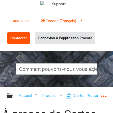
Support
procore.com
Canada (Français)
Contacter
Connexion à l'application Procore
Développer/réduire la hiérarchie g
Dé
Accueil
Produits
Cartes Procore
C