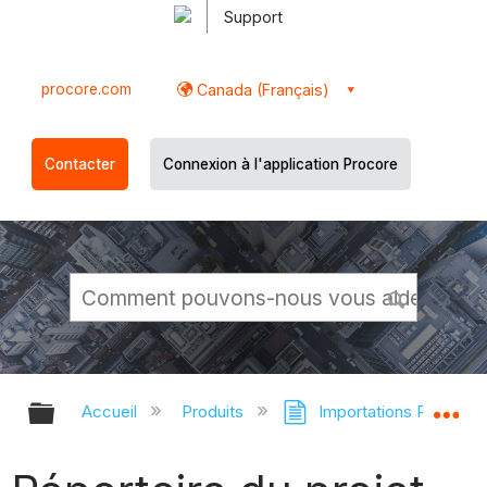
Support
procore.com
Canada (Français)
Contacter
Connexion à l'application Procore
Développer/réduire la hiérarchie g
Dé
Accueil
Produits
Importations Procore