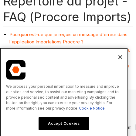
Répertoire du projet -
FAQ (Procore Imports)
Pourquoi est-ce que je reçois un message d'erreur dans
l'application Importations Procore ?
Quelles sont les mises à jour de l’en-tête de colonne dans
les modèles d’importation?
Puis-je appliquer des modèles de permissions à plusieurs
utilisateurs à la fois?
We process your personal information to measure and improve
our sites and service, to assist our marketing campaigns and to
provide personalised content and advertising. By clicking the
button on the right, you can exercise your privacy rights. For
more information see our privacy notice
Cookie Notice
© 2025 Procore Technologies, Inc.
Accept Cookies
Politique de confidentialité
Conditions d’utilisation
procore.com
Connexion