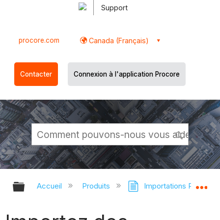
Support
procore.com
Canada (Français)
Contacter
Connexion à l'application Procore
Développer/réduire la hiérarchie g
Dé
Accueil
Produits
Importations Procore