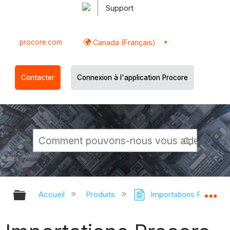
Support
procore.com
Canada (Français)
Contacter
Connexion à l'application Procore
Développer/réduire la hiérarchie g
Dé
Accueil
Produits
Importations Procore