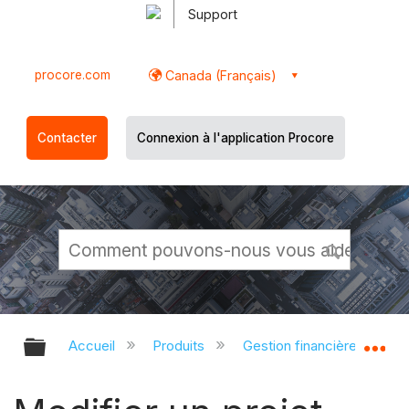
Support
procore.com
Canada (Français)
Contacter
Connexion à l'application Procore
Développer/réduire la hiérarchie g
Dé
Accueil
Produits
Gestion financière du porte