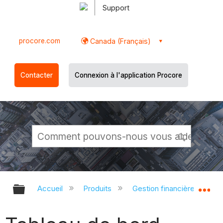
Support
procore.com
Canada (Français)
Contacter
Connexion à l'application Procore
Développer/réduire la hiérarchie g
Dé
Accueil
Produits
Gestion financière du porte