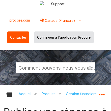
Support
procore.com
Canada (Français)
Contacter
Connexion à l'application Procore
Développer/réduire la hiérarchie g
Dé
Accueil
Produits
Gestion financière du porte