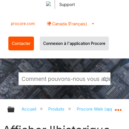
Support
procore.com
Canada (Français)
Contacter
Connexion à l'application Procore
Développer/réduire la hiérarchie g
Dé
Accueil
Produits
Procore Web (app.proco