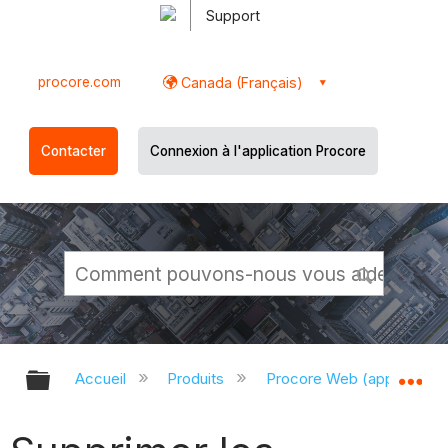
Support
procore.com
Canada (Français)
Contacter
Connexion à l'application Procore
Développer/réduire la hiérarchie g
Dé
Accueil
Produits
Procore Web (app.proco