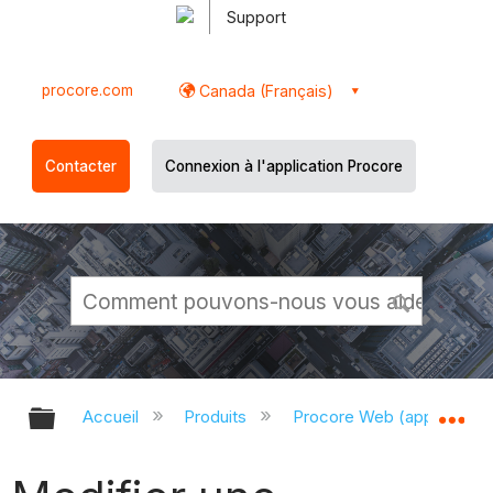
Support
procore.com
Canada (Français)
Contacter
Connexion à l'application Procore
Développer/réduire la hiérarchie g
Dé
Accueil
Produits
Procore Web (app.proco