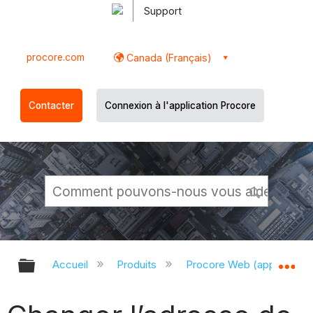
Support
procore.com
Canada (Français)
Contacter
Connexion à l'application Procore
Développer/réduire la hiérarchie g
Dé
Accueil
Produits
Procore Web (app.proco