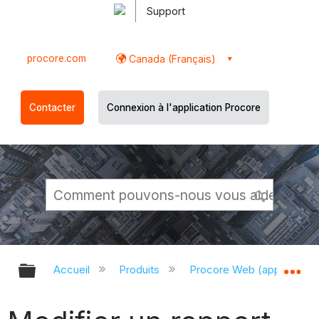
Support
procore.com
Canada (Français)
Contacter
Connexion à l'application Procore
Développer/réduire la hiérarchie g
Dé
Accueil
Produits
Procore Web (app.proco