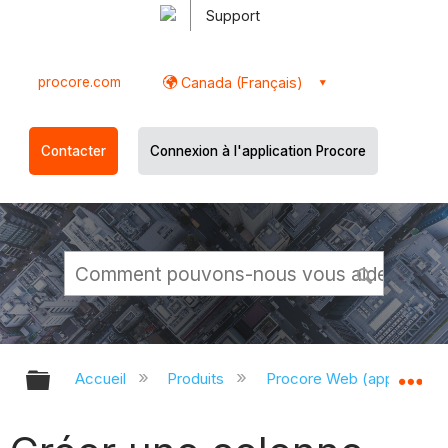
Support
procore.com
Canada (Français)
Contacter
Connexion à l'application Procore
Développer/réduire la hiérarchie g
Dé
Accueil
Produits
Procore Web (app.proco