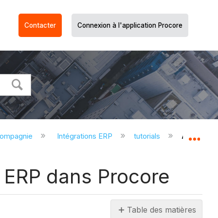
Contacter
Connexion à l'application Procore
compagnie
Intégrations ERP
tutorials
Archiver 
Dév
à ERP dans Procore
Table des matières