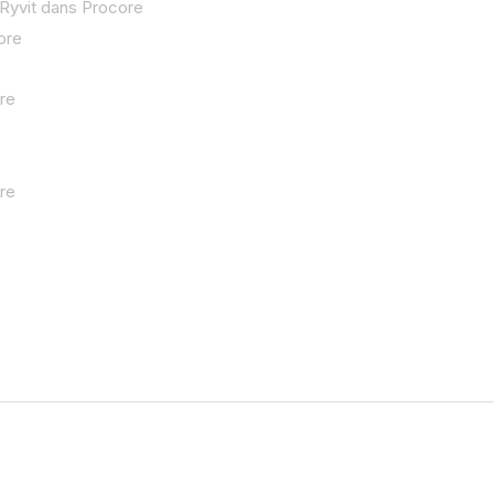
 Ryvit dans Procore
ore
re
re