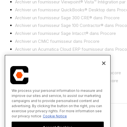
Archiver un fournisseur Viewpoint® Vista™ Intégration par
Archiver un fournisseur QuickBooks® Desktop dans Proc
Archiver un fournisseur Sage 300 CRE® dans Procore
Archiver un fournisseur Sage 100 Contractor® dans Proco
Archiver un fournisseur Sage Intacct® dans Procore
Archiver un CMiC fournisseur dans Procore
Archiver un Acumatica Cloud ERP fournisseur dans Proco
Archiver un fournisseur NetSuite® dans Procore
Archiver un fournisseur Xero™ dans Procore
Archiver un MRI Platform X® fournisseur dans Procore
Archiver un fournisseur Yardi Voyager® dans Procore
We process your personal information to measure and
Retour haut de page
improve our sites and service, to assist our marketing
campaigns and to provide personalised content and
advertising. By clicking the button on the right, you can
exercise your privacy rights. For more information see
our privacy notice
Cookie Notice