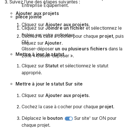
Suivez l’une des étapes suivantes :
Entreprise Équipement.
Ajouter aux projets
pièce jointe
Cliquez sur
Ajouter aux projets
.
Cliquez sur
Joindre un fichier
et sélectionnez le
fichier sur votre ordinateur.
Cochez la case à cocher pour chaque
projet
, puis
OU
cliquez sur
Ajouter
.
Glisser-déposer
un ou plusieurs fichiers
dans la
Mettre à jour le statut
zone « Glisser-déposer ».
Cliquez sur
Statut
et sélectionnez le statut
approprié.
Mettre à jour le statut Sur site
Cliquez sur
Ajouter aux projets
.
Cochez la case à cocher pour chaque
projet
.
Déplacez le
bouton
Sur site' sur ON pour
chaque projet.