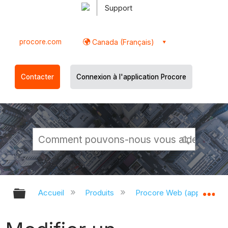
Support
procore.com
Canada (Français)
Contacter
Connexion à l'application Procore
Développer/réduire la hiérarchie g
Dé
Accueil
Produits
Procore Web (app.proco