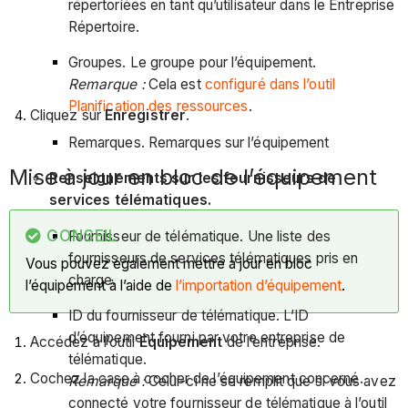
répertoriées en tant qu’utilisateur dans le Entreprise
Répertoire.
Groupes. Le groupe pour l’équipement.
Remarque :
Cela est
configuré dans l’outil
Planification des ressources
.
Cliquez sur
Enregistrer
.
Remarques. Remarques sur l’équipement
Mise à jour en bloc de l’équipement
Renseignements sur les fournisseurs de
services télématiques.
CONSEIL
Fournisseur de télématique. Une liste des
fournisseurs de services télématiques pris en
Vous pouvez également mettre à jour en bloc
charge.
l’équipement à l’aide de
l’importation d’équipement
.
ID du fournisseur de télématique. L’ID
d’équipement fourni par votre entreprise de
Accédez à l’outil
Équipement
de l’entreprise.
télématique.
Cochez la case à cocher de l’équipement concerné.
Remarque :
Celui-ci ne se remplit que si vous avez
connecté votre fournisseur de télématique à l’outil