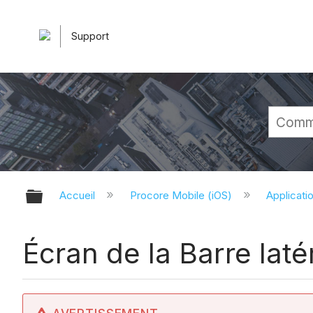
Support
Développer/réduire la hiérarchie 
Accueil
Procore Mobile (iOS)
Applicati
Écran de la Barre laté