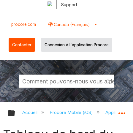
Support
procore.com
Canada (Français)
Contacter
Connexion à l'application Procore
Développer/réduire la hiérarchie g
Dé
Accueil
Procore Mobile (iOS)
Application P