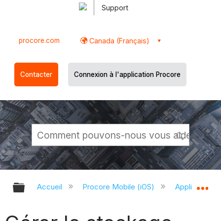
Support
procore.com
Canada (Français)
Contacter
Connexion à l'application Procore
Développer/réduire la hiérarchie g
Dé
Accueil
Procore Mobile (iOS)
Application P