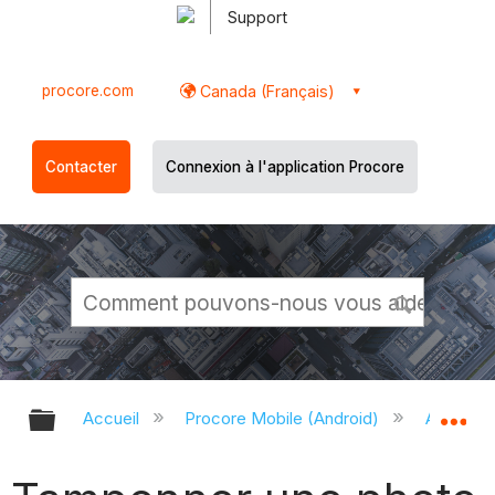
Support
procore.com
Canada (Français)
Contacter
Connexion à l'application Procore
Développer/réduire la hiérarchie g
Dé
Accueil
Procore Mobile (Android)
Applicati