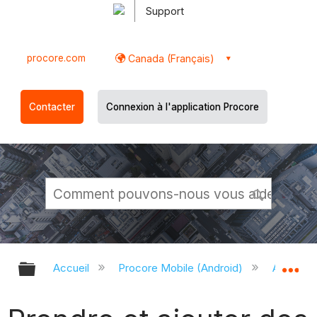
Support
procore.com
Canada (Français)
Contacter
Connexion à l'application Procore
Développer/réduire la hiérarchie g
Dé
Accueil
Procore Mobile (Android)
Applicati