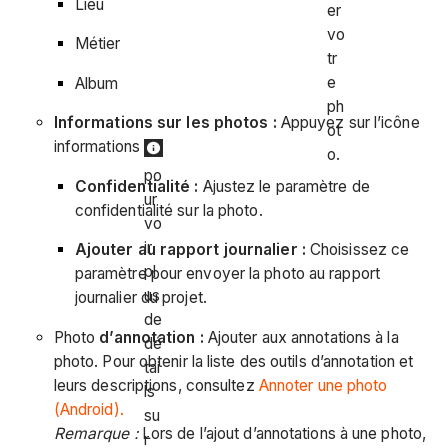
Lieu
er
vo
Métier
tr
e
Album
ph
Informations sur les photos :
Appuyez sur l’icône
ot
informations
o.
po
Confidentialité :
Ajustez le paramètre de
ur
confidentialité sur la photo.
vo
ir
Ajouter au rapport journalier :
Choisissez ce
pl
paramètre pour envoyer la photo au rapport
us
journalier du projet.
de
Photo
d’annotation :
Ajouter aux annotations à la
dé
photo. Pour obtenir la liste des outils d’annotation et
tai
leurs descriptions, consultez
Annoter une photo
ls
(Android).
su
Remarque :
Lors de l’ajout d’annotations à une photo,
r