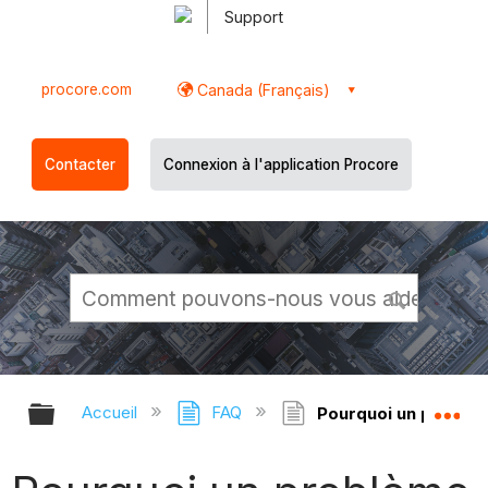
Support
procore.com
Canada (Français)
Contacter
Connexion à l'application Procore
Développer/réduire la hiérarchie g
Dé
Accueil
FAQ
Pourquoi un problèm