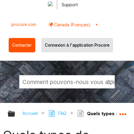
Support
procore.com
Canada (Français)
Contacter
Connexion à l'application Procore
Développer/réduire la hiérarchie g
Dé
Accueil
FAQ
Quels types de corr