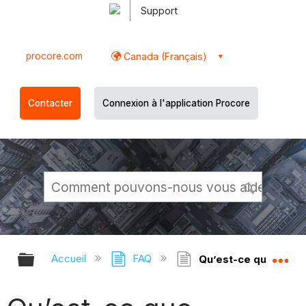
Support
procore.com
Canada (Français)
Contacter
Connexion à l'application Procore
Développer/réduire la hiérarchie g
Dé
Accueil
FAQ
Qu’est-ce que l’ébau