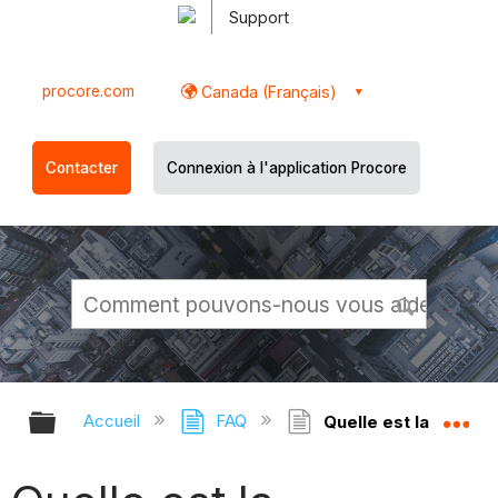
Support
procore.com
Canada (Français)
Contacter
Connexion à l'application Procore
Développer/réduire la hiérarchie g
Dé
Accueil
FAQ
Quelle est la différe