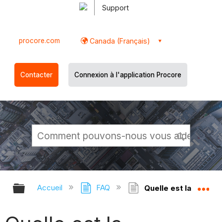
Support
procore.com
Canada (Français)
Contacter
Connexion à l'application Procore
Développer/réduire la hiérarchie g
Dé
Accueil
FAQ
Quelle est la différe