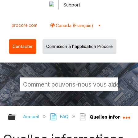
Support
procore.com
Canada (Français)
Contacter
Connexion à l'application Procore
Développer/réduire la hiérarchie g
Dé
Accueil
FAQ
Quelles information