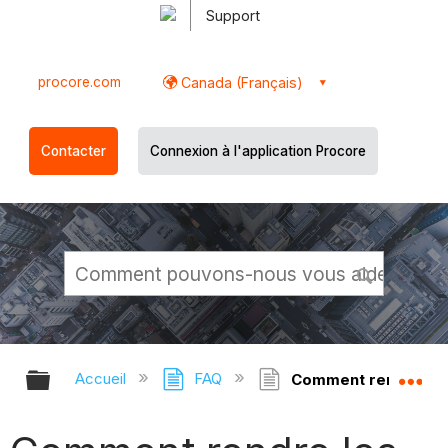
Support
procore.com
Canada (Français)
Contacter
Connexion à l'application Procore
Développer/réduire la hiérarchie g
Dé
Accueil
FAQ
Comment rendre les 