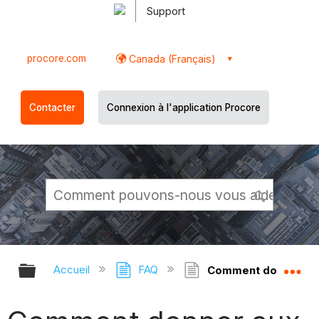
Support
procore.com
Canada (Français)
Contacter
Connexion à l'application Procore
Développer/réduire la hiérarchie g
Dé
Accueil
FAQ
Comment donner aux ut