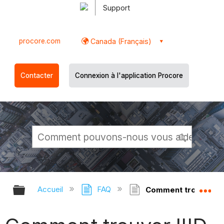
Support
procore.com
Canada (Français)
Contacter
Connexion à l'application Procore
Développer/réduire la hiérarchie g
Dé
Accueil
FAQ
Comment trouver l'I