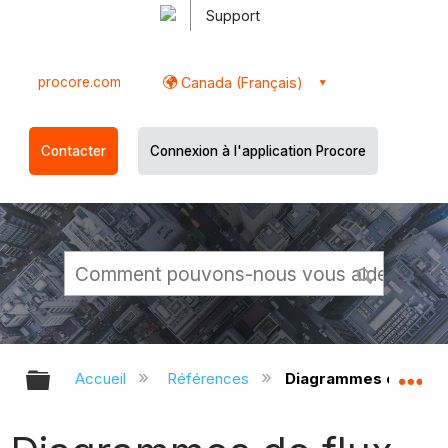
Support
procore.com
Canada (Français)
Contacter
Connexion à l'application Procore
Développer/réduire la hiérarchie g
Dé
Accueil
Références
Diagrammes de flux d