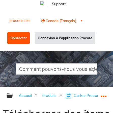
Support
procore.com
Canada (Français)
Contacter
Connexion à l'application Procore
Développer/réduire la hiérarchie g
Dé
Accueil
Produits
Cartes Procore
C