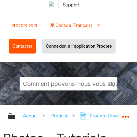
Support
procore.com
Canada (Français)
Contacter
Connexion à l'application Procore
Développer/réduire la hiérarchie g
Dé
Accueil
Produits
Procore Drive
Ph