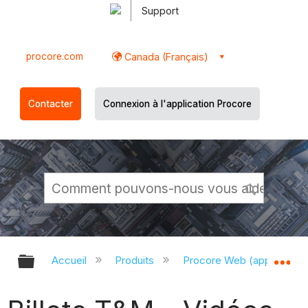
Support
procore.com
Canada (Français)
Contacter
Connexion à l'application Procore
Développer/réduire la hiérarchie g
Dé
Accueil
Produits
Procore Web (app.proco