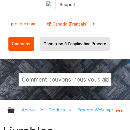
Support
procore.com
Canada (Français)
Contacter
Connexion à l'application Procore
Développer/réduire la hiérarchie g
Dé
Accueil
Produits
Procore Web (app.proco