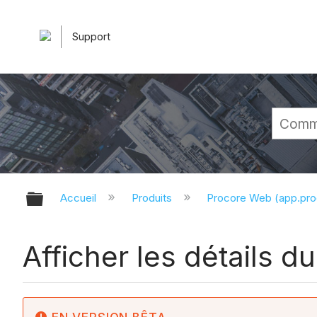
Support
Développer/réduire la hiérarchie 
Accueil
Produits
Procore Web (app.pr
Afficher les détails du