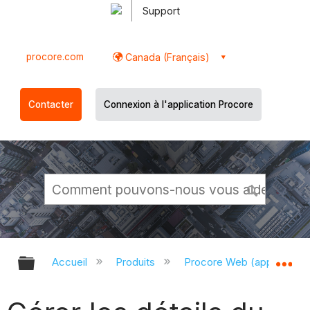
Support
procore.com
Canada (Français)
Contacter
Connexion à l'application Procore
Développer/réduire la hiérarchie g
Dé
Accueil
Produits
Procore Web (app.proco