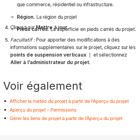
que commerce, résidentiel ou infrastructure.
Région.
La région du projet
Cliquez sur
Mettre à jour
.
Pieds carrés
. La superficie en pieds carrés du projet.
Facultatif :
Pour apporter des modifications à des
informations supplémentaires sur le projet, cliquez sur les
points de suspension verticaux
et sélectionnez
Aller à l’administrateur du projet
.
Voir également
Afficher la météo du projet à partir de l’Aperçu du projet
Aperçu du projet - Permissions
Gérer les liens de projet à partir de l’Aperçu du projet