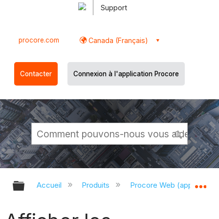
Support
procore.com
Canada (Français)
Contacter
Connexion à l'application Procore
Développer/réduire la hiérarchie g
Dé
Accueil
Produits
Procore Web (app.proco