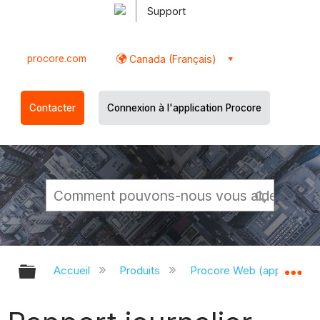
Support
procore.com
Canada (Français)
Contacter
Connexion à l'application Procore
Développer/réduire la hiérarchie g
Dé
Accueil
Produits
Procore Web (app.proco