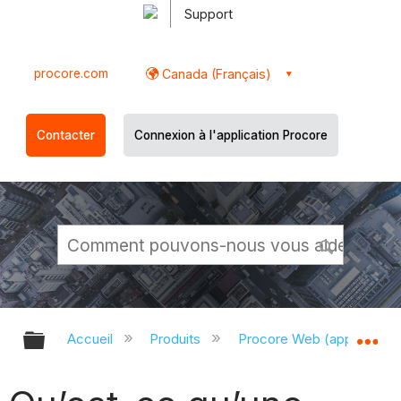
Support
procore.com
Canada (Français)
Contacter
Connexion à l'application Procore
Développer/réduire la hiérarchie g
Dé
Accueil
Produits
Procore Web (app.proco