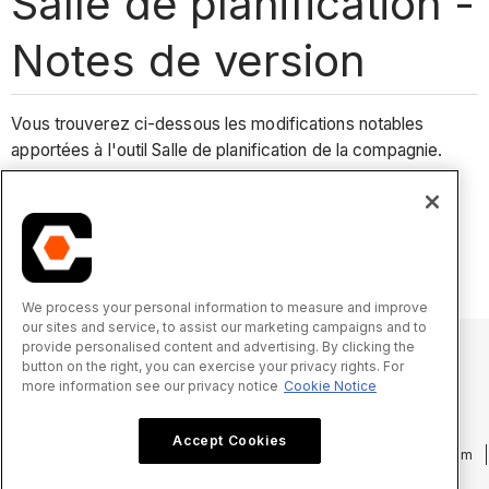
Salle de planification -
Notes de version
Vous trouverez ci-dessous les modifications notables
apportées à l'outil Salle de planification de la compagnie.
Changements récents
Aucun changement notable récent.
We process your personal information to measure and improve
our sites and service, to assist our marketing campaigns and to
provide personalised content and advertising. By clicking the
button on the right, you can exercise your privacy rights. For
more information see our privacy notice
Cookie Notice
© 2025 Procore Technologies, Inc.
Accept Cookies
Politique de confidentialité
Conditions d’utilisation
procore.com
Connexion