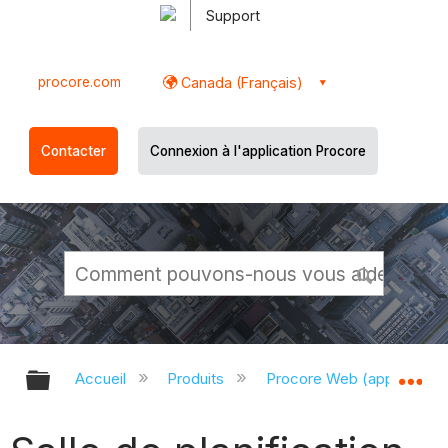
Support
procore.com
Canada (Français)
Contacter
Connexion à l'application Procore
Développer/réduire la hiérarchie g
Dé
Accueil
Produits
Procore Web (app.proco