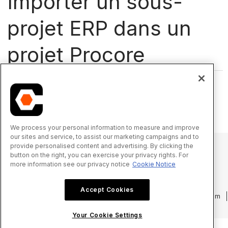
Importer un sous-
projet ERP dans un
projet Procore
Quelle intégration prend en charge
les sous-projets que vous utilisez?
We process your personal information to measure and improve
our sites and service, to assist our marketing campaigns and to
provide personalised content and advertising. By clicking the
button on the right, you can exercise your privacy rights. For
more information see our privacy notice
Cookie Notice
© 2025 Procore Technologies, Inc.
Accept Cookies
Politique de confidentialité
Conditions d’utilisation
procore.com
Connexion
Your Cookie Settings