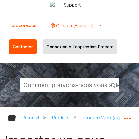
Support
procore.com
Canada (Français)
Contacter
Connexion à l'application Procore
Développer/réduire la hiérarchie g
Dé
Accueil
Produits
Procore Web (app.proco