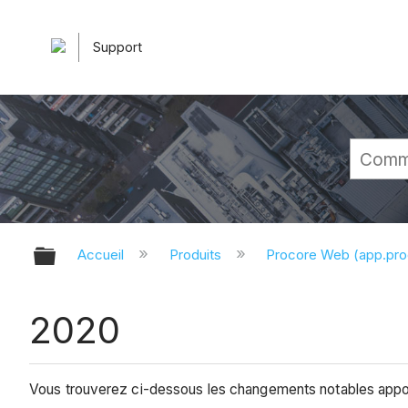
Support
Développer/réduire la hiérarchie 
Accueil
Produits
Procore Web (app.pr
2020
Vous trouverez ci-dessous les changements notables apport