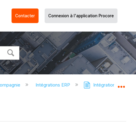
Contacter
Connexion à l'application Procore
compagnie
Intégrations ERP
Intégrations ERP - 
Dév