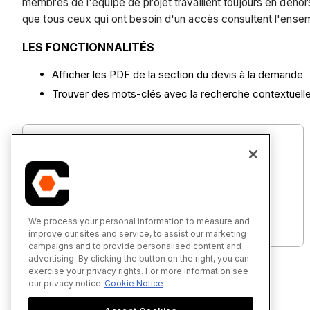
membres de l'équipe de projet travaillent toujours en deho
que tous ceux qui ont besoin d'un accès consultent l'ensem
LES FONCTIONNALITÉS
Afficher les PDF de la section du devis à la demande
Trouver des mots-clés avec la recherche contextuell
Devis - Tutoriels (iOS)
We process your personal information to measure and
improve our sites and service, to assist our marketing
campaigns and to provide personalised content and
advertising. By clicking the button on the right, you can
exercise your privacy rights. For more information see
our privacy notice
Cookie Notice