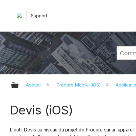
Support
Développer/réduire la hiérarchie 
Accueil
Procore Mobile (iOS)
Applicati
Devis (iOS)
L'outil Devis au niveau du projet de Procore sur un appareil i