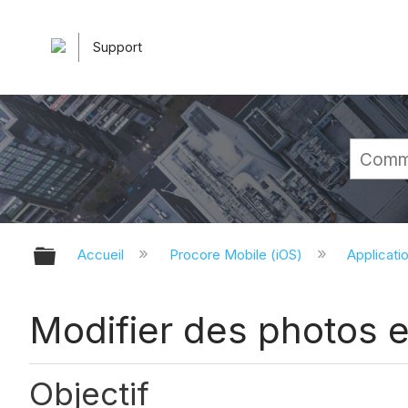
Support
Développer/réduire la hiérarchie 
Accueil
Procore Mobile (iOS)
Applicati
Modifier des photos e
Objectif