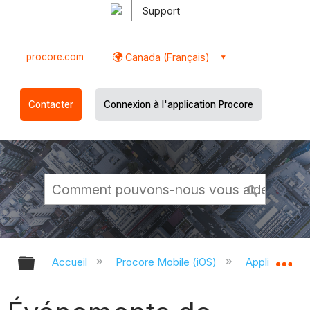
Support
procore.com
Canada (Français)
Contacter
Connexion à l'application Procore
Développer/réduire la hiérarchie g
Dé
Accueil
Procore Mobile (iOS)
Application P