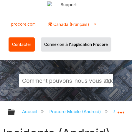
Support
procore.com
Canada (Français)
Contacter
Connexion à l'application Procore
Développer/réduire la hiérarchie g
Dé
Accueil
Procore Mobile (Android)
Applicati