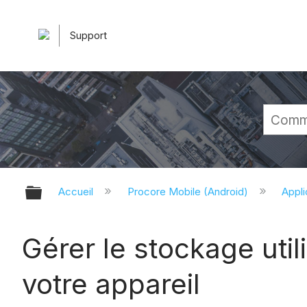
Support
Développer/réduire la hiérarchie 
Accueil
Procore Mobile (Android)
Appli
Gérer le stockage util
votre appareil