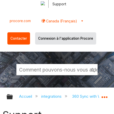
Support
procore.com
Canada (Français)
Contacter
Connexion à l'application Procore
Développer/réduire la hiérarchie g
Dé
Accueil
integrations
360 Sync with Window