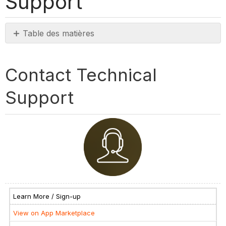
Support
Table des matières
Contact
Technical
Contact Technical
Support
Support
Learn More / Sign-up
View on App Marketplace